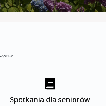
 wystaw
Spotkania dla seniorów