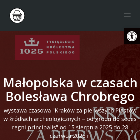
Togg
navig
Open
Małopolska w czasach
Bolesława Chrobrego
wystawa czasowa "Kraków za pierwszych Piastów
w źródłach archeologicznych – od grodu do sedes
regni principalis" od 15 sierpnia 2025 do 28
czerwca 2026 r.