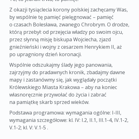
Z okazji tysiąclecia korony polskiej zachęcamy Was,
by wspólnie tę pamięć pielęgnować – pamięć
o czasach Bolesława, zwanego Chrobrym. O drodze,
którą przebył: od przejęcia władzy po swoim ojcu,
przez słynną misję biskupa Wojciecha, zjazd
gnieźnieński i wojny z cesarzem Henrykiem II, aż
po upragniony dzień koronacji.
Wspólnie odszukajmy ślady jego panowania,
zajrzyjmy do pradawnych kronik, zbadajmy dawne
mapy i zastanówmy się, jak wyglądały początki
Królewskiego Miasta Krakowa – aby na koniec
własnoręcznie przywołać do życia i zabrać
na pamiątkę skarb sprzed wieków.
Podstawa programowa: wymagania ogólne: I-III,
wymagania szczegółowe: kl. IV: I.2, II.1, III.1-4, IV.1-2,
V.1-2; kl. V: V.1-5 .