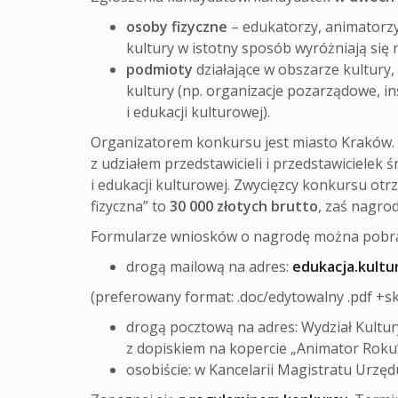
osoby fizyczne
– edukatorzy, animatorzy 
kultury w istotny sposób wyróżniają się n
podmioty
działające w obszarze kultury,
kultury (np. organizacje pozarządowe, in
i edukacji kulturowej).
Organizatorem konkursu jest miasto Kraków
z udziałem przedstawicieli i przedstawiciele
i edukacji kulturowej. Zwycięzcy konkursu ot
fizyczna” to
30 000 złotych brutto
, zaś nagro
Formularze wniosków o nagrodę można pobra
drogą mailową na adres:
edukacja.kult
(preferowany format: .doc/edytowalny .pdf +s
drogą pocztową na adres: Wydział Kultu
z dopiskiem na kopercie „Animator Roku”
osobiście: w Kancelarii Magistratu Urzęd