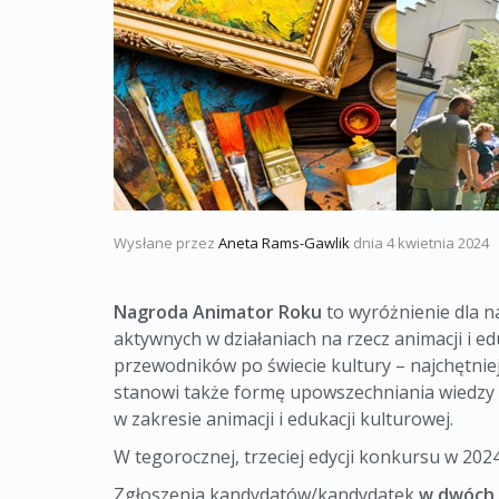
Wysłane przez
Aneta Rams-Gawlik
dnia
4 kwietnia 2024
Nagroda Animator Roku
to wyróżnienie dla n
aktywnych w działaniach na rzecz animacji i e
przewodników po świecie kultury – najchętni
stanowi także formę upowszechniania wiedzy o
w zakresie animacji i edukacji kulturowej.
W tegorocznej, trzeciej edycji konkursu w 20
Zgłoszenia kandydatów/kandydatek
w dwóch 