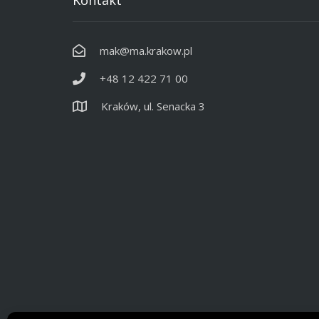
Kontakt
mak@ma.krakow.pl
+48 12 422 71 00
Kraków, ul. Senacka 3