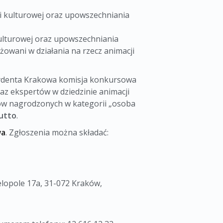
cji kulturowej oraz upowszechniania
 kulturowej oraz upowszechniania
żowani w działania na rzecz animacji
zydenta Krakowa komisja konkursowa
az ekspertów w dziedzinie animacji
tów nagrodzonych w kategorii „osoba
rutto
.
wa
. Zgłoszenia można składać:
elopole 17a, 31-072 Kraków,