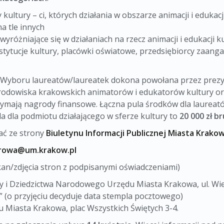
kultury – ci, których działania w obszarze animacji i eduka
a tle innych
 wyróżniające się w działaniach na rzecz animacji i edukacji
stytucje kultury, placówki oświatowe, przedsiębiorcy zaanga
. Wyboru laureatów/laureatek dokona powołana przez pre
k środowiska krakowskich animatorów i edukatorów kultury or
rzymają nagrody finansowe. Łączna pula środków dla laurea
da dla podmiotu działającego w sferze kultury to
20 000 zł b
ć ze strony
Biuletynu Informacji Publicznej Miasta Krako
urowa@um.krakow.pl
kan/zdjęcia stron z podpisanymi oświadczeniami)
ry i Dziedzictwa Narodowego Urzędu Miasta Krakowa, ul. Wi
 (o przyjęciu decyduje data stempla pocztowego)
u Miasta Krakowa, plac Wszystkich Świętych 3-4.