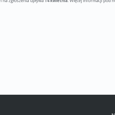
n na zgłoszenia upływa
14 kwietnia.
Więcej informacji pod n