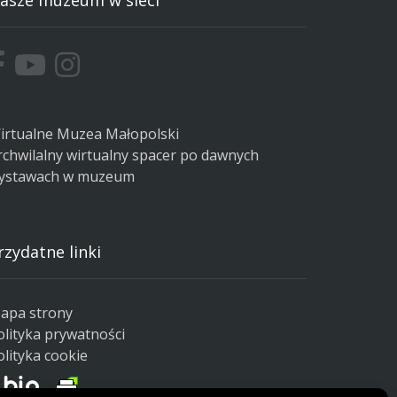
asze muzeum w sieci
irtualne Muzea Małopolski
rchwilalny wirtualny spacer po dawnych
ystawach w muzeum
rzydatne linki
apa strony
olityka prywatności
olityka cookie