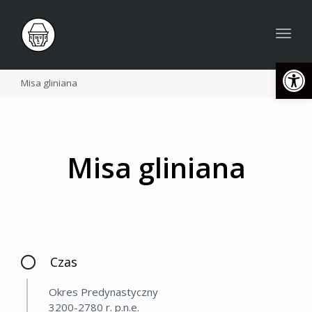
Togg
navig
Open
Misa gliniana
Misa gliniana
Czas
Okres Predynastyczny
3200-2780 r. p.n.e.