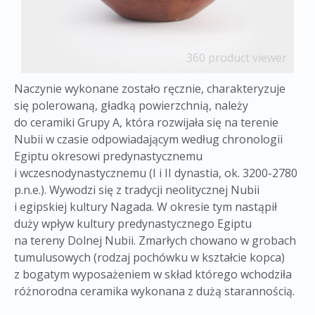
360 product viewer
Naczynie wykonane zostało ręcznie, charakteryzuje
się polerowaną, gładką powierzchnią, należy
do ceramiki Grupy A, która rozwijała się na terenie
Nubii w czasie odpowiadającym według chronologii
Egiptu okresowi predynastycznemu
i wczesnodynastycznemu (I i II dynastia, ok. 3200-2780
p.n.e.). Wywodzi się z tradycji neolitycznej Nubii
i egipskiej kultury Nagada. W okresie tym nastąpił
duży wpływ kultury predynastycznego Egiptu
na tereny Dolnej Nubii. Zmarłych chowano w grobach
tumulusowych (rodzaj pochówku w kształcie kopca)
z bogatym wyposażeniem w skład którego wchodziła
różnorodna ceramika wykonana z dużą starannością.