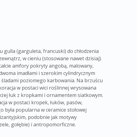
 gulla (garguleta, francuski) do chłodzenia
ewnątrz, w cieniu (stosowane nawet dzisiaj).
ałcie amfory pokryty angobą, malowany,
 dwoma imadłami i szerokim cylindrycznym
 śladami poziomego karbowania. Na brzuścu
ekoracja w postaci wici roślinnej wrysowana
żej łuk z kropkami i ornamentem siatkowym.
cja w postaci kropek, łuków, pasów,
 była popularna w ceramice stołowej
bizantyjskim, podobnie jak motywy
zele, gołębie) i antropomorficzne.