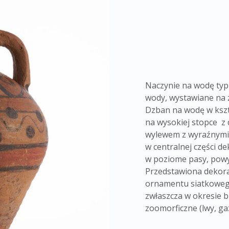
Naczynie na wodę typu
wody, wystawiane na z
Dzban na wodę w kszt
na wysokiej stopce z
wylewem z wyraźnymi
w centralnej części d
w poziome pasy, powy
Przedstawiona dekora
ornamentu siatkowego
zwłaszcza w okresie 
zoomorficzne (lwy, ga