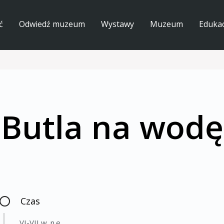
ć
Odwiedź muzeum
Wystawy
Muzeum
Edukac
Butla na wodę
Czas
VI-VII w. n.e.