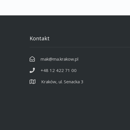
Kontakt
mak@ma.krakow.pl
+48 12 422 71 00
Kraków, ul. Senacka 3