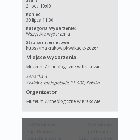
Start:
2 lipca 10:00
Koniec:
30 lipca 11:30
Kategoria Wydarzenie:
Wszystkie wydarzenia
Strona internetowa:
https://ma.krakow.pl/wakacje-2026/
Miejsce wydarzenia
Muzeum Archeologiczne w Krakowie
Senacka 3
Kraków
,
małopolskie
31-002;
Polska
Organizator
Muzeum Archeologiczne w Krakowie
«
Wtorkowe
Wtorkowe
spotkania z
spotkania z
zabytkiem (nie
zabytkiem (nie