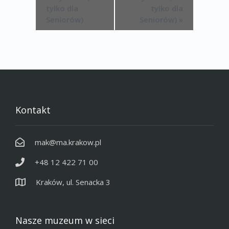
tylko dla
tylko dla
Seniorów)
Seniorów)
»
Kontakt
mak@ma.krakow.pl
+48 12 422 71 00
Kraków, ul. Senacka 3
Nasze muzeum w sieci