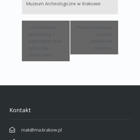
Muzeum Archeologiczne w Krakowie
«
Wtorkowe
Prekolumbijska
spotkania z
sztuka
zabytkiem (nie
zdobienia
tylko dla
tkanin
»
Seniorów)
Kontakt
mak@ma.krakow.pl